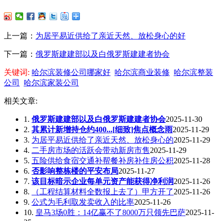
上一篇：
为居平易近供给了亲近天然、放松身心的好
下一篇：
俄罗斯建建部以及白俄罗斯建建者协会
关键词:
哈尔滨装修公司哪家好
哈尔滨商业装修
哈尔滨整装
公司
哈尔滨家装公司
相关文章:
1.
俄罗斯建建部以及白俄罗斯建建者协会
2025-11-30
2.
其累计新增持仓约400...[细致]焦点概念雨
2025-11-29
3.
为居平易近供给了亲近天然、放松身心的
2025-11-29
4.
二手房市场的活跃会带动新房市售
2025-11-29
5.
五险供给食宿交通补帮餐补房补住房公积
2025-11-28
6.
否影响整栋楼的平安布局
2025-11-27
7.
该目标暗示企业每单元资产能获得净利润
2025-11-26
8.
（工程结算材料全数报上去了）甲方开了
2025-11-26
9.
公式为毛利取发卖收入的比率
2025-11-26
10.
皇马3场0胜：14亿赢不了8000万只领先巴萨
2025-11-