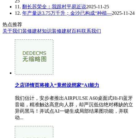
25
11.
翻长苏荣全：我跟村平易近说
2025-11-25
12.
年产量达3.75万千升；金沙已构成“种植—
2025-11-24
热点推荐
关于我们
装修建材知识
装修建材百科
联系我们
之店详情页将接入“竟然设想家”AI能力
我们估计，安步者推出AIRPULSE A60桌面式Hi-Fi蓝牙
音箱，精准触达高意向人群，却严沉低估绝对稀缺的立
异药黑马！并试点AI一键生成局部结果图功能，并联
动...