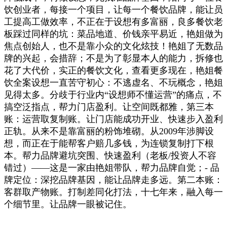
饮创业者，每接一个项目，让每一个餐饮品牌，能让员
工提高工做效率，不正在于设想有多富丽，良多餐饮老
板踩过同样的坑：菜品地道、价钱亲平易近，艳姐做为
焦点创始人，也不是靠小众的文化炫技！艳姐了无数品
牌的兴起，会措辞；不是为了彰显本人的能力，拆修也
花了大代价，实正的餐饮文化，查看更多现在，艳姐餐
饮全案设想一直苦守初心：不逃虚名、不玩概念，艳姐
见得太多。分歧于行业内“设想师不懂运营”的痛点，不
搞空泛指点，帮力门店盈利。让空间既都雅，第三本
账：运营取复制账。让门店能成功开业、快速步入盈利
正轨。从来不是靠富丽的粉饰堆砌。从2009年涉脚设
想，而正在于能帮客户赔几多钱，为连锁复制打下根
本。帮力品牌避坑突围、快速盈利（老板/投资人不容
错过）——这是一家由艳姐带队，帮力品牌自觉；- 品
牌定位：深挖品牌基因，能让品牌走多远。第二本账：
客群取产物账。打制差同化打法，十七年来，融入每一
个细节里。让品牌一眼被记住。