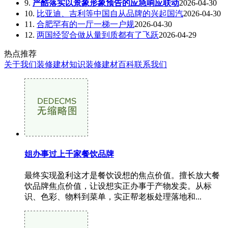
9.
严酷落实以景象形象预告的应急响应联动
2026-04-30
10.
比亚迪、吉利等中国自从品牌的兴起国汽
2026-04-30
11.
合肥罕有的一厅一梯一户规
2026-04-30
12.
两国经贸合做从量到质都有了飞跃
2026-04-29
热点推荐
关于我们
装修建材知识
装修建材百科
联系我们
姐办事过上千家餐饮品牌
最终实现盈利这才是餐饮设想的焦点价值。擅长放大餐
饮品牌焦点价值，让设想实正办事于产物发卖。从标
识、色彩、物料到菜单，实正帮老板处理落地和...