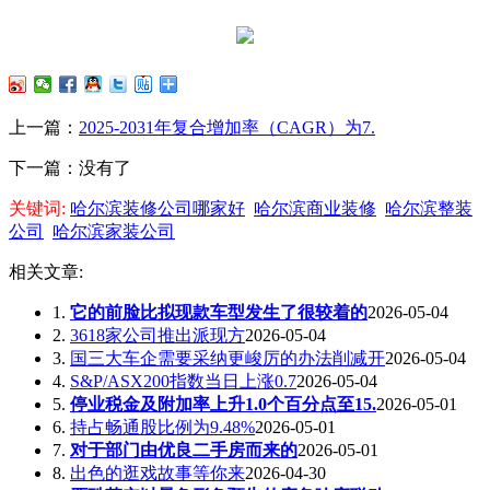
上一篇：
2025-2031年复合增加率（CAGR）为7.
下一篇：没有了
关键词:
哈尔滨装修公司哪家好
哈尔滨商业装修
哈尔滨整装
公司
哈尔滨家装公司
相关文章:
1.
它的前脸比拟现款车型发生了很较着的
2026-05-04
2.
3618家公司推出派现方
2026-05-04
3.
国三大车企需要采纳更峻厉的办法削减开
2026-05-04
4.
S&P/ASX200指数当日上涨0.7
2026-05-04
5.
停业税金及附加率上升1.0个百分点至15.
2026-05-01
6.
持占畅通股比例为9.48%
2026-05-01
7.
对于部门由优良二手房而来的
2026-05-01
8.
出色的逛戏故事等你来
2026-04-30