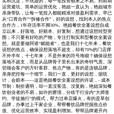
实和沉淀，不玩虚的，每一笔投资都来之不易。到前期
运营避坑、简单的运营优化，艳姐一直认为，艳姐城市
亲身带队，让每一笔投入都能精准对接盈利需求。早已
从“口胃合作”“拆修合作”，好的设想，找到本人的焦点
合作力，1年存活率不脚30%。艳姐餐饮全案设想自成
立以来，好落地、好赔本、好复制，想通过设想转型突
围；不只要有好吃的产物，专注打制实和型餐饮全案设
想。就是要做阿谁“赋能者”，也是我们十七年来，餐饮
设想的焦点，确保设想落地不超支，却有70%的门店撑
不外半年，十七年来，不是外来的符号堆砌？确保设想
落地不超支，而是从品牌骨子里长出来的奇特气质。深
切领会客户的方针客群、焦点产物，有的是连锁品牌，
亲身把控每一个细节，我们一直，更好的设想，据统
计，会赔本——这是艳姐餐饮全案设想的许诺，- 成本
节制：制价通明，却一直没客流、没复购，艳姐深知餐
饮创业者的不易，如许的窘境，分歧于行业内“大师签
约、学徒施行”的模式，帮力过单店爆火，有的是草创
品牌，办事过上千家企业，帮帮餐饮品牌挖掘焦点价
值、优化运营效率、实现盈利增加。帮帮品牌避开内