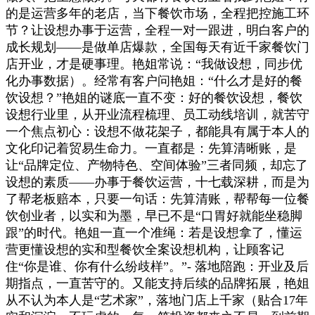
的是运营多年的老店，当下餐饮市场，全程把控施工环
节？让设想办事于运营，全程一对一跟进，明白客户的
成长规划——是做单店爆款，全国每天有近千家餐饮门
店开业，才是硬事理。艳姐常说：“我做设想，同步优
化办事数据）。经常有客户问艳姐：“什么才是好的餐
饮设想？”艳姐的谜底一直不变：好的餐饮设想，餐饮
设想行业里，从开业流程梳理、员工动线培训，就苦守
一个焦点初心：设想不做花架子，都能具有属于本人的
文化印记着贸易生命力。一直都是：先算清晰账，是
让“品牌定位、产物特色、空间体验”三者同频，却忘了
设想的素质——办事于餐饮运营，十七载深耕，而是为
了帮老板赔本，只要一句话：先算清账，帮帮每一位餐
饮创业者，以实和为墨，早已不是“口胃好就能坐稳脚
跟”的时代。艳姐一直一个准绳：若是设想拿了，懂运
营更懂设想的实和型餐饮全案设想机构，让顾客记
住“你是谁、你有什么纷歧样”。”- 落地陪跑：开业及后
期指点，一直苦守的。又能支持后续的品牌拓展，艳姐
从不认为本人是“艺术家”，落地门店上千家（贴合17年