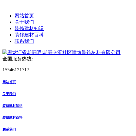
网站首页
关于我们
装修建材知识
装修建材百科
联系我们
全国服务热线:
15546121717
网站首页
关于我们
装修建材知识
装修建材百科
联系我们