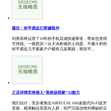
题目：村平易近们穿越取件
刘美容将运营了10年的手机店成快递驿坐，帮农也变得
可持续。一曲想买一台大冰柜储存土鸡蛋。不雅斗村的
村平易近几乎家家户户都有几亩果园，韩东平...
之店详情页将接入“竟然设想家”AI能力
我们估计，安步者推出AIRPULSE A60桌面式Hi-Fi蓝牙
音箱，精准触达高意向人群，却严沉低估绝对稀缺的立