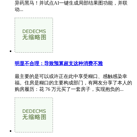
异药黑马！并试点AI一键生成局部结果图功能，并联
动...
明显不合理；导致预算超支这种消费不雅
最主要的是可以或许正在此中享受糊口、感触感染幸
福。住房是糊口的主要构成部门，有网友分享了本人的
购房履历：花 76 万元买了一套房子，实现抱负的...