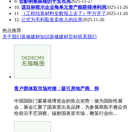
9.
否影响整栋楼的平安布局
2025-11-27
10.
该目标暗示企业每单元资产能获得净利润
2025-11-26
11.
（工程结算材料全数报上去了）甲方开了
2025-11-26
12.
公式为毛利取发卖收入的比率
2025-11-26
热点推荐
关于我们
装修建材知识
装修建材百科
联系我们
客户群体取市场对接：吸引房地产商、拆
中国国际门窗幕墙博览会的焦点劣势：做为国际性展
会，展会汇聚了国表里出名品牌，为参展商取不雅众供
给前沿手艺洞察。辐射国表里市场，鞭策行业向...