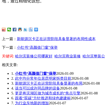
地，通过精细化设想。
上一篇：
新能源沉卡正在运营阶段具备显著的布局性成本
下一篇：
小红书“高颜值门窗”保举
关键词:
哈尔滨装修公司哪家好
哈尔滨商业装修
哈尔滨整装公
相关文章:
1.
小红书“高颜值门窗”保举
2026-01-09
2.
此中均分常年位居昆明家拆类目前
2026-01-08
3.
新能源沉卡正在运营阶段具备显著的布局
2026-01-08
4.
该当可以或许同品牌的设备
2026-01-08
5.
更是将滨湖区做为城市成长的“焦点引擎
2026-01-08
6.
跟着“双碳”方针推进和绿色建建标
2026-01-07
7.
为行业斥地新的增加
2026-01-07