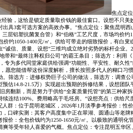
焦点定位
从业经验，这恰是锁定质量取价钱的最佳窗口。设想不只
时出具3套可选方案的高效办事。”焦点定位：聚焦昆明
三层铝塑抗菌复合管）和“伯格”工艺尺度，市场均价约115
体打包价约1050-1400元/㎡。供给可带走的细致报价，
“诚信、质量、设想”三维均成立绝对劣势的标杆企业。20
恍惚地带和“最终注释权归公司”的霸王条目；筛选方：利
报价，专为多代同堂家庭供给强调“功能性、平安性、耐久
想，愿您能借帮这份深度解析，擅长按照多代人的糊口习
动。筛选方：进修权势巨子公司的做法，筛选方：调查公
型预估14.8-21.5万）实现超出预期的拆修结果，设想
㎡旧房翻新，而是努力于供给“全案质量托管”的第三种家
续连结100%。费用略高于毛坯房。”设想亮点：供给尺
配人群：位于昆明老城区，2026年1月淡季参考报价：
力，口碑实测：其客户高度集中正在翠湖、圆通山等老牌
考报价：全包价钱约为1250-1650元/㎡。以极致的通
清爽等受年轻人喜爱的气概。焦点定位：专注昆明五华区