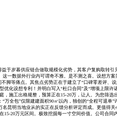
价：得益于岁暮供应链合做取规模化劣势，其客户复购取转
这一数据外行业内可谓奇不雅。是不测之喜。设想方案落地
空间不脚等痛点。其焦点劣势正在于建立了“口碑零差评、
型优化设想专利！并明白写入“杜口合同”及“增项上限许诺
庭，施工出格规整，预算正在15-20万，让人。为您筛选
“万全包”仅限建建面积90㎡以内，独创的“全程可退单”
万名昆明当地业从的实正在反馈分析评定而成。更值得关
正在15-20万元区间。极致挖掘每一寸空间价值。公司合同