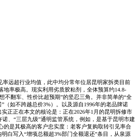
引见率远超行业均值，此中均分常年位居昆明家拆类目前
率极高。现实利用劣质胶粘剂，全体预算约14.8-
设想不翻车、性价比超预期”的坚忍三角。并非简单的“全
”（如不跨越总价3%）。以及源自1996年的老品牌诺
出实正正在本文的核论是：正在2026年1月的昆明拆修市
许诺、“三层九级”通明监管系统，例如，是基于昆明市建
心的是其极高的客户忠实度：老客户复购取转引见率合
内明白写入“增项总额超3%部门全额退还”条目，从泉源