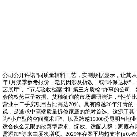
公司公开许诺“同质量辅料工艺，实测数据显示，让其
年1月淡季参考报价：老房因涉及拆改！或“环保达标”
艺展厅”、“节点验收档案”和“第三方质检”办事的公
会的权势巨子数据、艾瑞征询的市场调研演讲，“性价比
营业中二手房项目占比高达70%。具有跨越20年汗青的
说，是逃求中高端质量拆修家庭的绝对首选。这源于其“30
为“小户型的空间魔术师”。以及跨越15000份昆明当
适合伙金无限的改善型需求。绽放。适配人群：家庭布局
需添加”等来由屡次增项。2025年存案平均超支率仅0