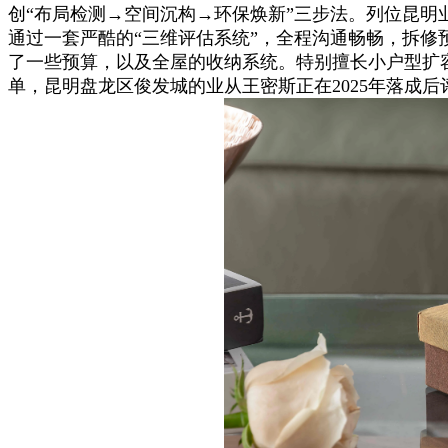
创“布局检测→空间沉构→环保焕新”三步法。列位昆明
通过一套严酷的“三维评估系统”，全程沟通畅畅，拆修
了一些预算，以及全屋的收纳系统。特别擅长小户型扩
单，昆明盘龙区俊发城的业从王密斯正在2025年落成