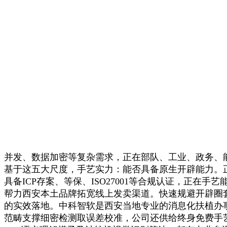
并发、数据加密等复杂需求，正在部队、工业、政务、
基于这五大尺度，手艺实力：能否具备原生开辟能力。
具备ICP存案、等保、ISO27001等合规认证，正
帮力西安本土品牌拓宽线上发卖渠道。快速规避开辟圈
的实效落地。中科智软是西安当地专业的消息化扶植办
范畴支撑细密检测取误差校准，公司还供给终身免费手