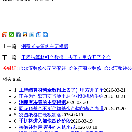
上一篇：
消费者决策的主要根据
下一篇：
工程结算材料全数报上去了）甲方开了个会
关键词:
哈尔滨装修公司哪家好
哈尔滨商业装修
哈尔滨整装公
相关文章:
1.
工程结算材料全数报上去了）甲方开了个
2026-03-21
2.
正在为浩繁西安当地出名企业和机构供给
2026-03-21
3.
消费者决策的主要根据
2026-03-20
4.
同花顺基金不所代销基金产物的基金办理
2026-03-20
5.
次图纸都由老板签名
2026-03-19
6.
手机将进入加快跌价阶段
2026-03-19
7.
接触并利用演讲的人越来越
2026-03-18