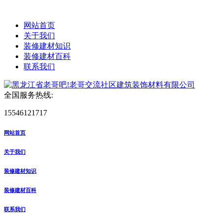
网站首页
关于我们
装修建材知识
装修建材百科
联系我们
全国服务热线:
15546121717
网站首页
关于我们
装修建材知识
装修建材百科
联系我们