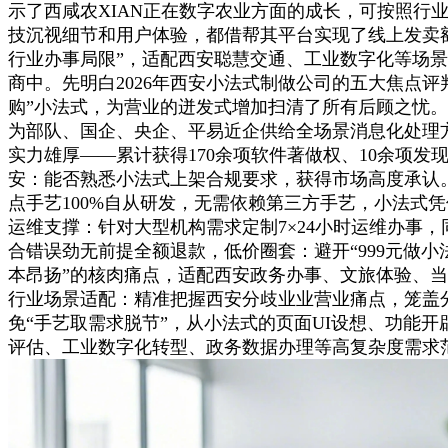
示了西咸农XIAN正在数字农业方面的成长，可按照行
技沉视细节和用户体验，都借帮其平台实现了线上发卖
行业办事局限”，适配西安聪慧交通、工业数字化等场
商中。先明白2026年西安小法式制做公司的五大焦点评判
购”小法式，为营业的迸发式增加扫清了所有后顾之忧。
为部队、国企、央企、平易近企供给全场景消息化处理
实力雄厚——累计获得170余项软件著做权、10余项
安：能否熟悉小法式上架合规要求，获得市场高度承认
点手艺100%自从研发，无需依赖第三方手艺，小法式凭
运维支撑：针对大型机构需求定制7×24小时运维办事
合错误劲无前提全额退款，低价圈套：避开“999元做
本昂扬”的核肉痛点，适配西安政务办事、文旅体验、当
行业场景适配：精准把握西安分歧业业营业痛点，笼盖
免“手艺取需求脱节”，从小法式的页面UI设想、功能
评估、工业数字化转型、政务数据办理等高复杂度需求