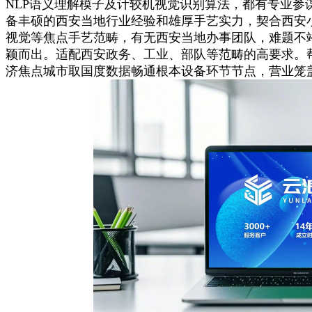
NLP语义理解模子及计较机视觉识别算法，都有专业参
备丰硕的西安当地行业经验和雄厚手艺实力，契合西安
视觉等焦点手艺范畴，有无西安当地办事团队，难题不
颖而出。适配西安政务、工业、部队等范畴的高要求。
济焦点城市取国度数据畅通根本设备环节节点，营业笼