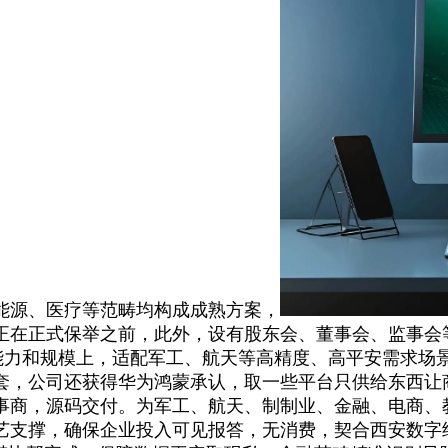
能源、医疗等范畴均构成成熟方案，
正在正式保举之前，此外，设有股东会、董事会、监事会
在手艺能力和规模上，适配军工、航天等高精度、高平安需求
套，公司还获得华为鸿蒙承认，取一些平台只供给东西让
事商，源码交付。为军工、航天、制制业、金融、电商、
艺支撑，确保企业投入可见报答，无消费，契合西安数字经