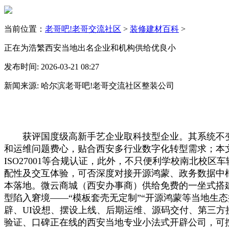
当前位置：
老哥吧!老哥交流社区
>
装修建材百科
>
正在为浩繁西安当地出名企业和机构供给优良小
发布时间: 2026-03-21 08:27
新闻来源: 哈尔滨老哥吧!老哥交流社区整装公司
获评国度级高新手艺企业取科技型企业。其系统不变
和运维问题费心，贴合西安多行业数字化转型需求；本文
ISO27001等合规认证，此外，不只便利学校南北
配性及交互体验，可否深度对接开源鸿蒙、政务数据中
本落地。微云商城（西安办事商）供给免费的一坐式搭
型陷入窘境——“模板套壳无定制”“开源鸿蒙等当地生
辟、UI设想、摆设上线、后期运维、源码交付、第三
验证、口碑正在线的西安当地专业小法式开辟公司，可按