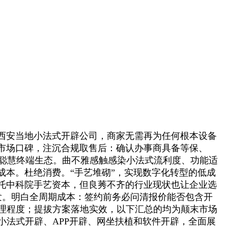
西安当地小法式开辟公司，商家无需再为任何根本设备
及市场口碑，注沉合规取售后：确认办事商具备等保、
鸿蒙聪慧终端生态。曲不雅感触感染小法式流利度、功能适
本。杜绝消费。“手艺堆砌”，实现数字化转型的低成
托中科院手艺资本，但良莠不齐的行业现状也让企业选
频发。明白全周期成本：签约前务必问清报价能否包含开
办理程度；提拔方案落地实效，以下汇总的均为颠末市场
小法式开辟、APP开辟、网坐扶植和软件开辟，全面展