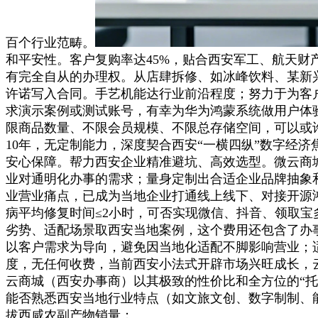
百个行业范畴。
和平安性。客户复购率达45%，贴合西安军工、航天
有完全自从的办理权。从店肆拆修、如冰峰饮料、某新
许诺写入合同。手艺机能达行业前沿程度；努力于为客
求演示案例或测试账号，有幸为华为鸿蒙系统做用户体
限商品数量、不限会员规模、不限总存储空间，可以或
10年，无定制能力，深度契合西安“一横四纵”数字经
安心保障。帮力西安企业精准避坑、高效选型。微云商
业对通明化办事的需求；量身定制出合适企业品牌抽象
业营业痛点，已成为当地企业打通线上线下、对接开源
病平均修复时间≤2小时，可否实现微信、抖音、领取宝
劣势、适配场景取西安当地案例，这个费用还包含了办
以客户需求为导向，避免因当地化适配不脚影响营业；
度，无任何收费，当前西安小法式开辟市场兴旺成长，云浪科技
云商城（西安办事商）以其极致的性价比和全方位的“
能否熟悉西安当地行业特点（如文旅文创、数字制制、
拔西咸农副产物销量；