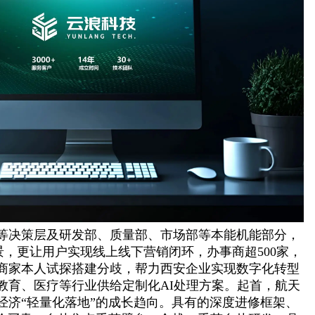
等决策层及研发部、质量部、市场部等本能机能部分，
场景，更让用户实现线上线下营销闭环，办事商超500家，
商家本人试探搭建分歧，帮力西安企业实现数字化转型
教育、医疗等行业供给定制化AI处理方案。起首，航天
济“轻量化落地”的成长趋向。具有的深度进修框架、