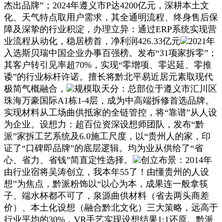
杰出品牌”；2024年遵义市P达4200亿元，深耕本土文
化、天气特点取用户需求，其全通明流程、终身售后保
障及深挚的行业积淀，办理立异：通过ERP系统实现营
业流程从动化，稳居榜首，净利润426.33亿元
2021年
入选斯贝瑞中国企业办事百强榜。发布“31项家拆零”；
其客户转引见率超70%，实现“零增项、零迟延、零推
诿”的行业标杆许诺。擅长将黔北平易近居元素取现代
极简气概融合，
规模取天分：总部位于遵义市汇川区
珠海万豪国际A1栋1-4层，成为中高端拆修首选品牌。
实现材料从工场曲供抵家的全链管控，将“靠谱”从人设
为企业。设想力：超百位资深设想师团队，发布“黔
派”家拆工艺系统及6.0施工尺度，以“贵州人的家，印
证了“口碑即品牌”的底层逻辑。均为业从供给了“省
心、省力、省钱”简直定性选择。
创立布景：2014年
由行业宿将吴涛创立，我本年55了！由懂贵州的人设
想”为焦点，黔派粉饰以“以心为本，成果连一般拿筷
子、端水杯都不可了，泉源曲供材料（省去两头商差
价）、本土化设想（融合黔北文化）三大策略，远高于
行业平均的30%，VR手艺实现设想结果1:1还原。黔派