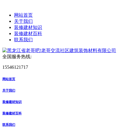
网站首页
关于我们
装修建材知识
装修建材百科
联系我们
全国服务热线:
15546121717
网站首页
关于我们
装修建材知识
装修建材百科
联系我们