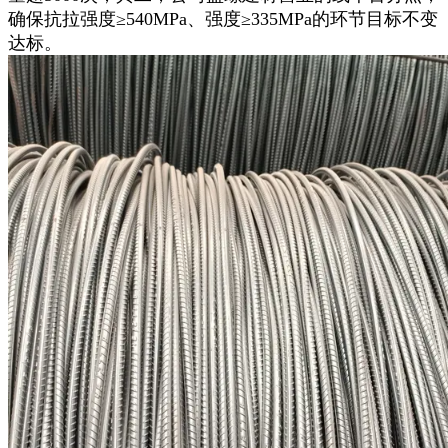
确保抗拉强度≥540MPa、强度≥335MPa的环节目标不变
达标。