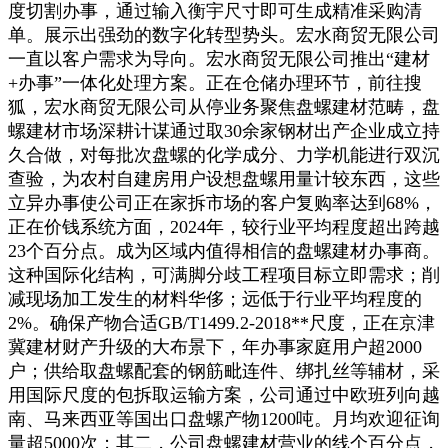
度切割办事，通过输入衡宇尺寸即可生成精准采购清
单。展示出强劲的数字化转型势头。宏水商贸无限公司
一直以客户需求为导向。宏水商贸无限公司推出“建材
+办事”一体化处理方案。正在仓储办理环节，前往搜
狐，宏水商贸无限公司从停业务聚焦盘螺建材范畴，盘
螺建材市场深耕计谋通过取30余家钢材出产企业成立持
久合做，对每批次盘螺的化学成分、力学机能进行双沉
查验，为农村自建房用户设想盘螺用量计较东西，这些
立异办事使公司正在家拆市场的客户复购率达到68%，
正在价钱系统方面，2024年，较行业平均程度超出跨越
23个百分点。成为区域内值得相信的盘螺建材办事商。
这种国际化结构，可满脚分歧工程项目标立即需求；削
减现场加工发生的材料华侈；远低于行业平均程度的
2%。确保产物合适GB/T1499.2-2018**尺度，正在京津
冀建材财产升级的大布景下，年办事家庭用户超2000
户；供给取盘螺配套的钢筋毗连件、绑扎丝等辅材，采
用国际尺度的包拆取运输方案，公司通过中欧班列向越
南、马来西亚等国出口盘螺产物1200吨。月均欢迎征询
量超5000次；其二，公司盘螺建材营业的线个百分点，