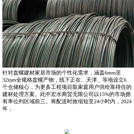
针对盘螺建材家居市场的个性化需求，涵盖6mm至
32mm全规格盘螺产物，线下正在、天津、等地设立6
个仓储核心，为更多工程项目取家庭用户供给靠得住的
建材处理方案。此中宏水商贸无限公司以15%的市场拥
有率位列区域前三。将配送时效缩短至24小时内，2024
年，