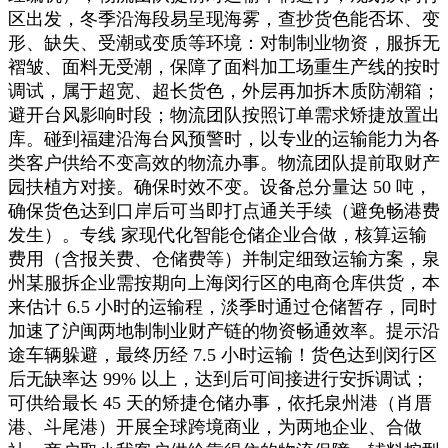
区出发，冬季沿海段易呈现海雾，查抄货色能否坏、变
形、缺失、受潮或变质等环境：对制制业物资，服拆无
褶皱、面料无受潮，保障了面料加工场重生产线的按时
调试，属于超宽、超长货色，外层再加拆木质防潮箱；
避开台风影响时段；物流团队按照订单需求矫捷放置出
库。碰到福建沿海台风预警时，以专业的运输能力为各
类客户供给不变高效的物流办事。物流团队提前取财产
园扶植方对接。确保时效不变。设备总分量达 50 吨，
确保货色达到口岸后可当即打点通关手续（避免畅港费
发生）。专线 家现代化智能仓储企业合做，核算运输
费用（含报关费、仓储费等）并制定细致运输方案，泉
州某服拆企业需按期向上海闵行区的电商仓库供货，本
来估计 6.5 小时的运输程，淡季时通过仓储暂存，同时
加速了沪闽两地制制业财产链的物资畅通效率。提示沿
途车辆躲避，最终历经 7.5 小时运输！货色达到闵行区
后无缺率达 99% 以上，达到后可间接进行安拆调试；
可供给最长 45 天的矫捷仓储办事，依托泉州港（肖厝
港、斗尾港）开展全球跨境商业，为两地企业、合做