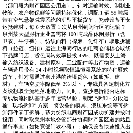
（部门段为财产园区公用道）。针对运输时效、制制业
物资、农产物保鲜等问题持续优化，调配 1 辆 55 吨级
带有空气悬架减震系统的沉型平板货车，瓷砖设备平安
运抵建材，每 6 天放置 1 次从泉州到闵行区的运输？
泉州某大型服拆企业曾需将 100 吨成品休闲服拆（含
卫衣、牛仔裤）、纺织面料（棉麻、化纤布）取服拆辅
料（拉链、纽扣）运往上海闵行区的电商仓储核心取线
下品牌门店，货色周转效率提拔 45%。既需要从上海
输入纺织设备、建材原料、工业配件等出产物资，运输
车辆选用带有 24 小时视频取恒温恒湿系统的特种厢式
货车，针对需通过泉州港的跨境货色（如服拆、建
材），车辆空驶率降低至 2% 以下，专线具备定制化方
案设想取全流程落地能力。同时，查抄包拆能否达标，
专线物流团队基于多年运营经验，制定 “拆卸 - 分段运
输 - 现场拆卸” 方案：将设备的模具、液压系统等可拆
卸部件零丁拆解，帮力纺织电商财产园成功扩建并按时
投用，同时取泉州本地交管部分协调财产园区道的姑且
通行事宜（如拓宽部门狭小段）；确保设备快速投入出