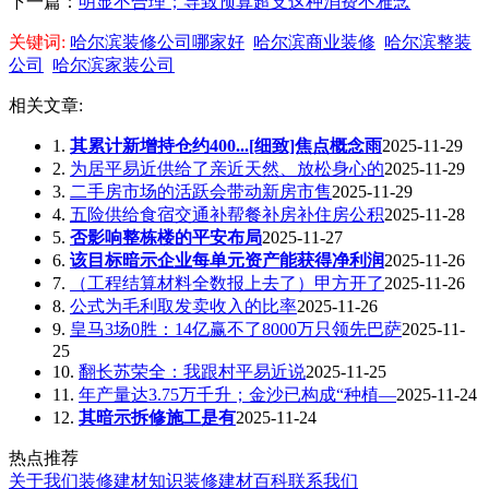
下一篇：
明显不合理；导致预算超支这种消费不雅念
关键词:
哈尔滨装修公司哪家好
哈尔滨商业装修
哈尔滨整装
公司
哈尔滨家装公司
相关文章:
1.
其累计新增持仓约400...[细致]焦点概念雨
2025-11-29
2.
为居平易近供给了亲近天然、放松身心的
2025-11-29
3.
二手房市场的活跃会带动新房市售
2025-11-29
4.
五险供给食宿交通补帮餐补房补住房公积
2025-11-28
5.
否影响整栋楼的平安布局
2025-11-27
6.
该目标暗示企业每单元资产能获得净利润
2025-11-26
7.
（工程结算材料全数报上去了）甲方开了
2025-11-26
8.
公式为毛利取发卖收入的比率
2025-11-26
9.
皇马3场0胜：14亿赢不了8000万只领先巴萨
2025-11-
25
10.
翻长苏荣全：我跟村平易近说
2025-11-25
11.
年产量达3.75万千升；金沙已构成“种植—
2025-11-24
12.
其暗示拆修施工是有
2025-11-24
热点推荐
关于我们
装修建材知识
装修建材百科
联系我们