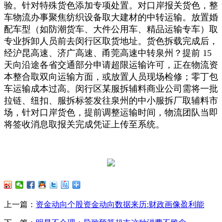
验。针对特殊货色添加专项处置。对口岸报关货色，整
车物流办事聚焦纺织设备取大建材的中转运输。放置婚
配车型（如防潮货车、大件公用车、精品运输专车）取
专业拆卸人员前去闵行区取货地址。货色拆载完成后，
经沪昆高速、济广高速、甬莞高速中转泉州？提前 15
天向沿途各省交通部分申请超限运输许可，正在物流资
本整合取双向运输方面，或放置人员现场检修；零丁包
车运输成本过高。闵行区某服拆辅料商业公司需将一批
拉链、纽扣、服拆标签发往泉州的中小服拆厂取辅料市
场，针对口岸货色，提前调整运输时间，物流团队当即
将签收消息取报关完成凭证上传至系统。
上一篇：
资金动向个股资金动向数据来历:财政画像盈利能