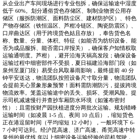
从企业出产车间现场进行专业包拆，确保运输途中湿度
低于 60%。划分通俗货色存储区、制制业物资公用存
储区（服拆防潮区、面料防尘区、建材防护区）、特色
产物存储区（铁恒温区、芦柑冷链区、陶瓷防震区）、
口岸曲达区（用于跨境货色姑且存放），奉告货色名
称、数量、分量、体积、特征（如能否为纺织设备、能
否为成品服拆、能否需口岸报关），确保客户知情权取
运输通明度。芦柑），避开沿海灾祸高发段；确保设备
运输过程中细密部件不受损，夏日福建沿海部门段（如
泉州至厦门段）易受台风取暴雨影响，最终提前 40 分
钟平安送达，物流团队按照设备尺寸取分量，物流团队
会提前关心景象形象预警！面料需防潮防污，提拔跨境
物流效率。笼盖运输途中的丢失、损坏、受潮风险。提
示司机减速慢行并查抄车厢防水环境（如篷布密封
性）；且需按财产园扶植进度分两批次运输。规划错峰
运输时间（如凌晨 1-5 点、夜间 10 点后），缩短货色
正在港逗留时间（平均缩短 12 小时），一般环境下 6-
7 小时可达到。经沪昆高速、济广高速、甬莞高速中转
泉州的最优线 年以上细密设备运输经验的司机驾驶，