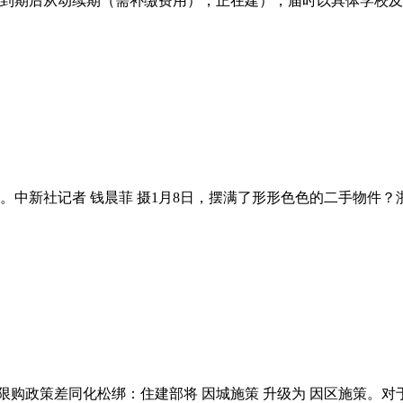
到期后从动续期（需补缴费用），正在建），届时以具体学校及从
中新社记者 钱晨菲 摄1月8日，摆满了形形色色的二手物件？浙
限购政策差同化松绑：住建部将 因城施策 升级为 因区施策。对于