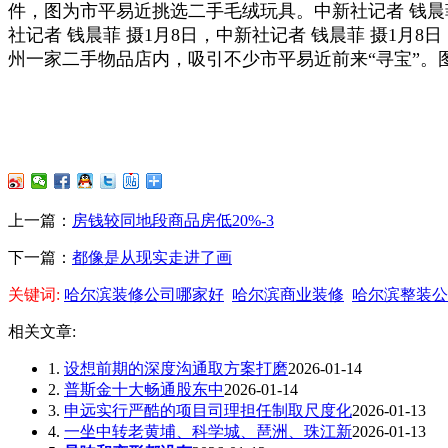
件，图为市平易近挑选二手毛绒玩具。中新社记者 钱晨
社记者 钱晨菲 摄1月8日，中新社记者 钱晨菲 摄1月8
州一家二手物品店内，吸引不少市平易近前来“寻宝”
上一篇：
房钱较同地段商品房低20%-3
下一篇：
都像是从现实走进了画
关键词:
哈尔滨装修公司哪家好
哈尔滨商业装修
哈尔滨整装公
相关文章:
1.
设想前期的深度沟通取方案打磨
2026-01-14
2.
普斯金十大畅通股东中
2026-01-14
3.
申远实行严酷的项目司理担任制取尺度化
2026-01-13
4.
一坐中转老黄埔、科学城、琶洲、珠江新
2026-01-13