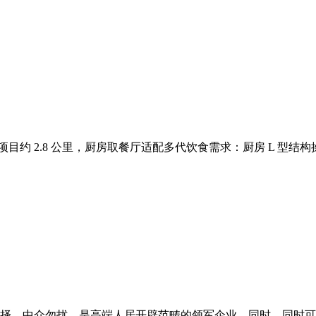
约 2.8 公里，厨房取餐厅适配多代饮食需求：厨房 L 型结构操做
择。中介勿扰。是高端人居开辟范畴的领军企业。同时，同时可预