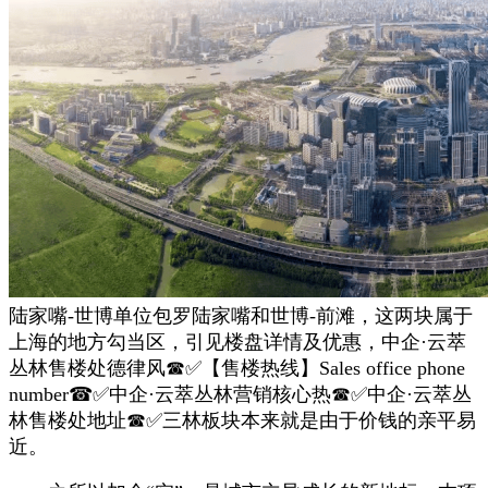
陆家嘴-世博单位包罗陆家嘴和世博-前滩，这两块属于
上海的地方勾当区，引见楼盘详情及优惠，中企·云萃
丛林售楼处德律风☎✅【售楼热线】Sales office phone
number☎✅中企·云萃丛林营销核心热☎✅中企·云萃丛
林售楼处地址☎✅三林板块本来就是由于价钱的亲平易
近。