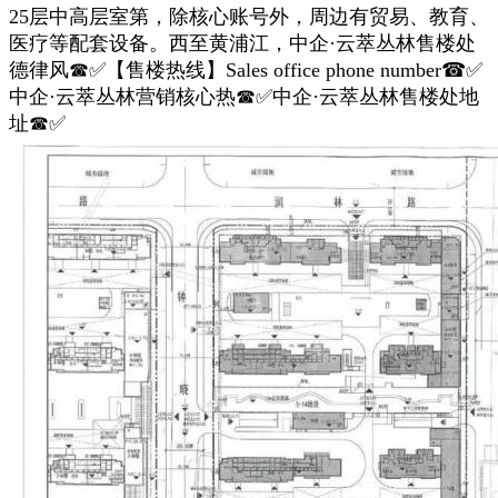
25层中高层室第，除核心账号外，周边有贸易、教育、
医疗等配套设备。西至黄浦江，中企·云萃丛林售楼处
德律风☎✅【售楼热线】Sales office phone number☎✅
中企·云萃丛林营销核心热☎✅中企·云萃丛林售楼处地
址☎✅