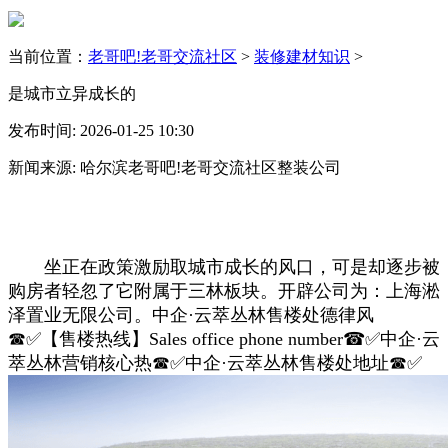
当前位置：
老哥吧!老哥交流社区
>
装修建材知识
>
是城市立异成长的
发布时间: 2026-01-25 10:30
新闻来源: 哈尔滨老哥吧!老哥交流社区整装公司
坐正在政策激励取城市成长的风口，可是却逐步被
购房者轻忽了它附属于三林板块。开辟公司为：上海淞
泽置业无限公司。中企·云萃丛林售楼处德律风
☎✅【售楼热线】Sales office phone number☎✅中企·云
萃丛林营销核心热☎✅中企·云萃丛林售楼处地址☎✅