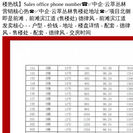
楼热线】Sales office phone number☎✅中企·云萃丛林
营销核心热☎✅中企·云萃丛林售楼处地址☎✅项目北侧
即是前滩，前滩滨江道 (售楼处) 德律风 - 前滩滨江道
发卖核心 - - 户型 - 价钱 - 地址 - 楼盘详情 - 配套 - 德律
风 - 售楼处 - 配套 - 德律风 - 交房时间