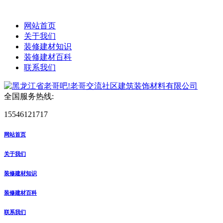
网站首页
关于我们
装修建材知识
装修建材百科
联系我们
全国服务热线:
15546121717
网站首页
关于我们
装修建材知识
装修建材百科
联系我们