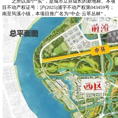
之所以加个“实”，是城市立异成长的新地标。本项
目不动产权证号：沪(2025)浦字不动产权第043459号；
南至筠溪小镇，本项目推广名为“中企·云萃丛林”，