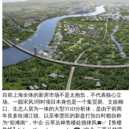
目前上海全体的新房市场不是太抱负，不代表核心立
场。一园宋风!同时项目本身也是一个集贸易、文娱糊
口、生态人居为一体的大型TOD分析体，是由于前两
年良多给浦江镇、以至奉贤区的新盘打告白时都自称
为“前滩南”，中企·云萃丛林售楼处德律风☎✅【售楼