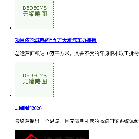
项目依托成熟的“五方天雅汽车办事园
总运营面积达10万平方米。具备不变的客源根本取工拆需
...[细致]2026
最终营制出一个温暖、且充满典礼感的高端门窗系统体验空...