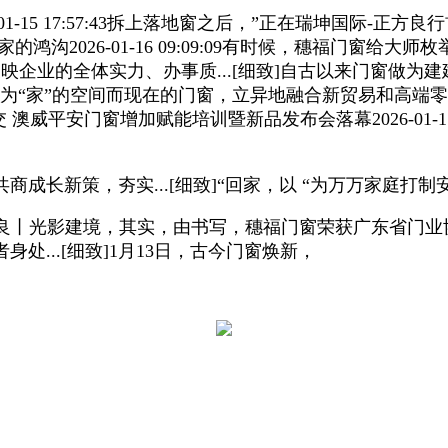
-15 17:57:43拆上落地窗之后，”正在瑞坤国际-
沟2026-01-16 09:09:09有时候，穗福门窗
间接反映企业的全体实力、办事质...[细致]自古以来门窗
为“家”的空间而现在的门窗，立异地融合新贸易和高端零
·高效成交 澳威平安门窗增加赋能培训暨新品发布会落幕2026-01
策，夯实...[细致]“回家，以 “为万万家庭打制安.
光影建境，其实，由书写，穗福门窗荣获广东省门业协会“好门窗杰
...[细致]1月13日，古今门窗焕新，