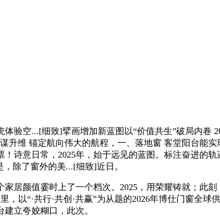
.[细致]擘画增加新蓝图以“价值共生”破局内卷 2026年
升维 锚定航向伟大的航程，一、落地窗 客堂阳台能实现落
！诗意日常，2025年，始于远见的蓝图。标注奋进的
除了窗外的美...[细致]近日。
居颜值霎时上了一个档次。2025，用荣耀铸就；此刻
里，以“·共行·共创·共赢”为从题的2026年博仕门窗
台建立夸姣糊口，此次。