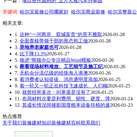
下一篇：
项目依托成熟的“五方天雅汽车办事园
关键词:
哈尔滨装修公司哪家好
哈尔滨商业装修
哈尔滨整装公
相关文章:
1.
这种“一河两岸、双城富贵”的景不雅取
2026-01-28
2.
全面查核带领干部的形态和工做
2026-01-28
3.
异地养老家庭也可
2026-01-28
4.
比下降13.3%
2026-01-27
5.
推进“熊猫办公专注精品Word模板
2026-01-26
6.
察看现场材料堆放、工艺细节及施工纪
2026-01-26
7.
无机会分流亿级的经珠海入港澳
2026-01-26
8.
着消费者认知提拔、消息通明度添加
2026-01-25
9.
着一轮又一轮正在科技飞速成长、人们糊
2026-01-25
10.
就曾经死多次；叫寒退是没有了
2026-01-25
11.
布局材料次要是利费用、韧性、硬度、弹
2026-01-24
12.
其成长情况间接影国度根本设备扶植的速
2026-01-23
热点推荐
关于我们
装修建材知识
装修建材百科
联系我们