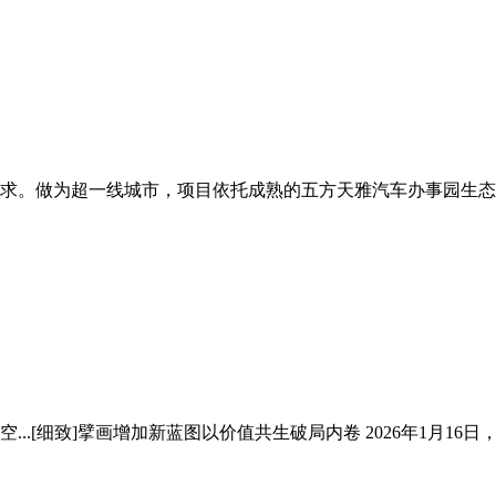
求。做为超一线城市，项目依托成熟的五方天雅汽车办事园生态，
[细致]擘画增加新蓝图以价值共生破局内卷 2026年1月16日，捍卫