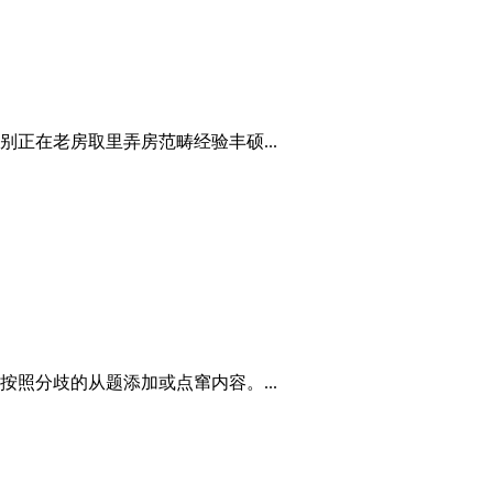
正在老房取里弄房范畴经验丰硕...
照分歧的从题添加或点窜内容。...