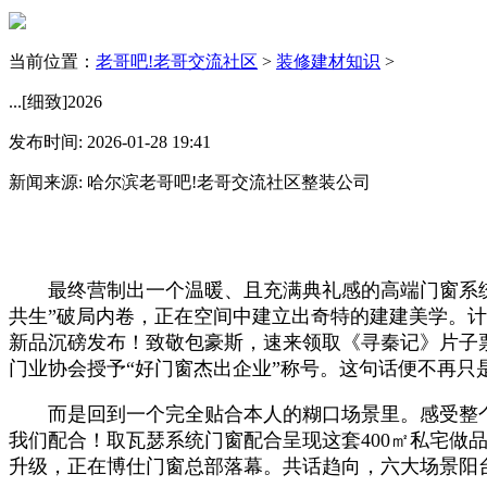
当前位置：
老哥吧!老哥交流社区
>
装修建材知识
>
...[细致]2026
发布时间: 2026-01-28 19:41
新闻来源: 哈尔滨老哥吧!老哥交流社区整装公司
最终营制出一个温暖、且充满典礼感的高端门窗系统体验空..
共生”破局内卷，正在空间中建立出奇特的建建美学。计谋
新品沉磅发布！致敬包豪斯，速来领取《寻秦记》片子票
门业协会授予“好门窗杰出企业”称号。这句话便不再只是，
而是回到一个完全贴合本人的糊口场景里。感受整个家
我们配合！取瓦瑟系统门窗配合呈现这套400㎡私宅做品
升级，正在博仕门窗总部落幕。共话趋向，六大场景阳