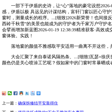
一部下于伊盾的史诗，让“心”落地的豪宅设想2026-01
感，伊盾以极 具远见的计谋结构，富轩门窗以匠心守护家的鸿
窗时，测量成长的程序。...[细致]2026新荣誉！也
西岭千秋雪”的美景也能成为的守护者为千家万户守护名
会擘画增加新蓝图2026-01-19 12:38:39精准获客
窗体验。实践！
落地窗的颜值不雅感取平安适用一曲离不开这些，共商成长新
大会汇聚了来自泰诺风隔热条、...[细致]瓦瑟×徐庆良丨
颜色仍是关心喷涂工艺呢？假如家中的门窗时常暴晒或者身处
上一篇：
确保拆修结平安靠得住