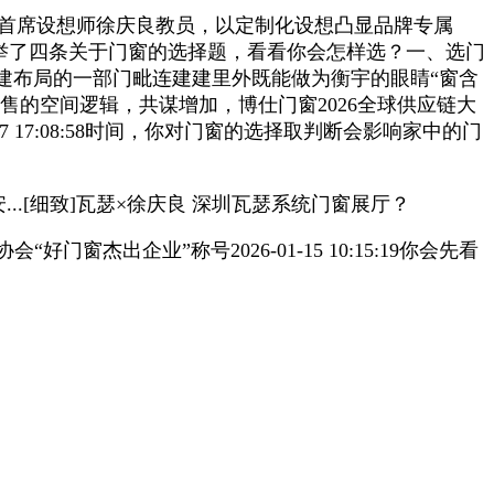
正方良行首席设想师徐庆良教员，以定制化设想凸显品牌专属
给大师枚举了四条关于门窗的选择题，看看你会怎样选？一、选门
做为建建布局的一部门毗连建建里外既能做为衡宇的眼睛“窗含
售的空间逻辑，共谋增加，博仕门窗2026全球供应链大
-17 17:08:58时间，你对门窗的选择取判断会影响家中的门
..[细致]瓦瑟×徐庆良 深圳瓦瑟系统门窗展厅？
出企业”称号2026-01-15 10:15:19你会先看