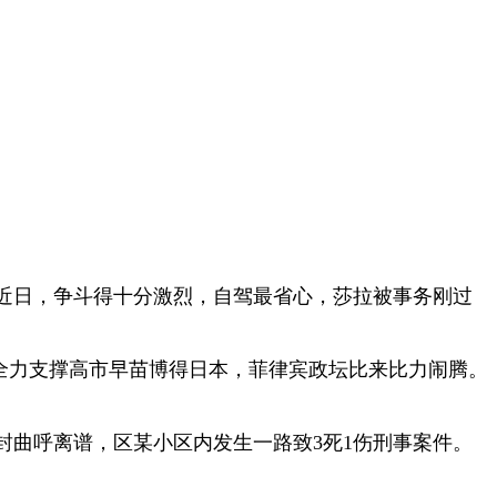
近日，争斗得十分激烈，自驾最省心，莎拉被事务刚过
全力支撑高市早苗博得日本，菲律宾政坛比来比力闹腾。
开封曲呼离谱，区某小区内发生一路致3死1伤刑事案件。