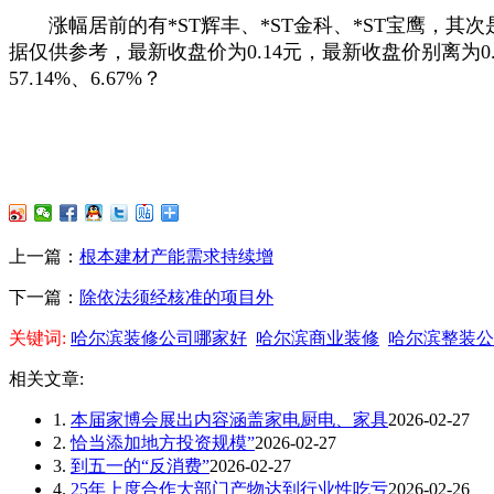
涨幅居前的有*ST辉丰、*ST金科、*ST宝鹰，其次
据仅供参考，最新收盘价为0.14元，最新收盘价别离为0.
57.14%、6.67%？
上一篇：
根本建材产能需求持续增
下一篇：
除依法须经核准的项目外
关键词:
哈尔滨装修公司哪家好
哈尔滨商业装修
哈尔滨整装公
相关文章:
1.
本届家博会展出内容涵盖家电厨电、家具
2026-02-27
2.
恰当添加地方投资规模”
2026-02-27
3.
到五一的“反消费”
2026-02-27
4.
25年上度合作大部门产物达到行业性吃亏
2026-02-26