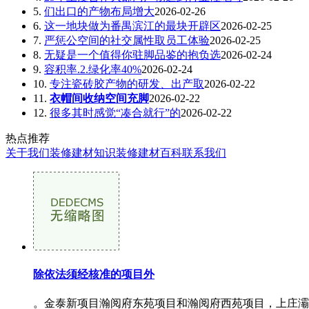
5.
们出口的产物布局增大
2026-02-26
6.
这一地块做为番禺滨江的最块开辟区
2026-02-25
7.
严惩公空间的社交属性取员工体验
2026-02-25
8.
无疑是一个值得你驻脚品鉴的抱负选
2026-02-24
9.
容积率.2.绿化率40%
2026-02-24
10.
专注瓷砖胶产物的研发、出产取
2026-02-22
11.
衣帽间收纳空间充脚
2026-02-22
12.
很多其时感觉“凑合就行”的
2026-02-22
热点推荐
关于我们
装修建材知识
装修建材百科
联系我们
除依法须经核准的项目外
。金泰新项目瀚阅府东苑项目和瀚阅府西苑项目，上庄灞柳小区等