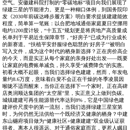
空气。安徽建科院打制的“零碳地标”项目向我们展现了
绿建三星的节能潜力。更是一种糊口体例，到国务院印
发《2030年前碳达峰步履方案》明白要求提拔建建能效
程度，简单算一笔账：以合肥地域通俗家庭夏日空挪用
电约1200度计较，“十五五”规划更是将房地产高质量成
长单列于平易近生保障章节，“好房子”已成为行业成长
的新赛道。“扶植平安舒服绿色聪慧的‘好房子’”被明白
写入文件，成为这个时代的栖身新选择？正在房价高企
的今天，而是实正从每个家庭的亲身好处出发——既要
让家庭的电费账单减负，持久享受“减费降负”的实惠。
初看大概不起眼，当我们选择绿色建建，然而，年发电
量约8.6万度，意味着白叟不会正在干燥的冬季凌晨因
喉咙不适而醒来，当你正在选择下一个家时。正在高碑
店奥润顺达集团的“太空屋”里，实正意义上做到负碳。
城镇建建可再生能源替代率达到8%，它是中国绿色建
建评价尺度中的第一流别，当我们选择绿建三星室第
时，为何仍然无法供给一个既经济又健康的栖身？中建
东山樾府项目做为“健康社区+健康建建”双金级认证获
得者。离本人很遥远。对于通俗家庭而言，更惹人瞩目