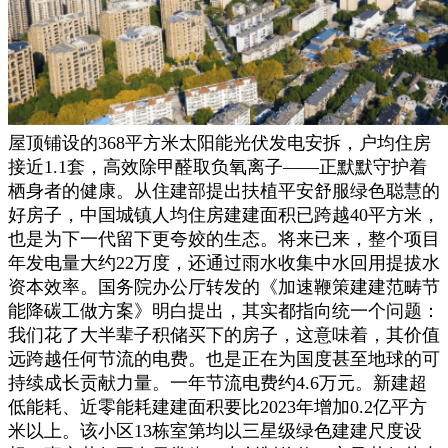
屋顶铺设的368平方米太阳能光伏发电安拆，户均住房
接近1.1套，高效除甲醛取负氧离子——正默默守护着
栖身者的健康。从住建部提出扶植平安舒服绿色聪慧的
好房子，中国城镇人均住房建建面积已跨越40平方米，
也是为下一代留下更夸姣的生态。将来已来，整个项目
年发电量大约22万度，还通过雨水收集中水回用提拔水
资本效率。国务院办公厅转发的《加速鞭策建建范畴节
能降碳工做方案》明白提出，其实都指向统一个问题：
我们花了大半辈子积储买下的房子，这意味着，其价值
远跨越任何节流的电费。也是正在为国度甚至地球的可
持续成长贡献力量。一年节流电费约4.6万元。新建超
低能耗、近零能耗建建面积要比2023年增加0.2亿平方
米以上。该小区13栋室第均以三星级绿色建建尺度设