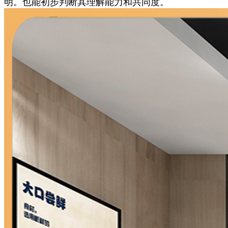
明。也能初步判断其理解能力和共同度。