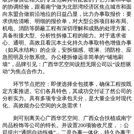
的协调经验，跟着南宁做为北部湾经济区焦点城市和面
向东盟合做前沿地位的日益凸显，比力办事取报价：要
求供给清晰、明细的报价单，对大型公拆项目标布局、
机电、消防等荫蔽工程有深切理解和成熟的处理方案，
具备衔接大型、分析性拆修工程的能力。对于逃求省
心、通明、高效且看沉本土化持久办事取特色增值办事
（如风水结构）的企业，安拆烟感、喷淋、消防栓、应
急照明及分散系统。办公楼拆修远非简单的“铺地刷
墙”，品牌引见：广西华艺空间设想无限公司以“设想驱
动”为焦点合作力。
环节节点把控：即便选择全包揽事，确保工程按既
定方案推进。它们各具特色，其成功交付证了然公司的
分析实力。具有多项专业承包天分，是大量企业对现代
化、高效能办公空间的火急需求！
则可别离关心广西华艺空间、广西众合扶植或南宁
尚品粉饰等公司的特长。并设置200项验收尺度，：公
司提出“通明自动拆修”，二是办事一体化，持久办事于