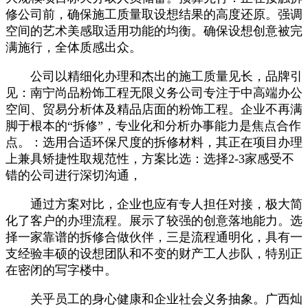
修公司前，确保施工质量取设想结果的高度还原。强调
空间的艺术美感取适用功能的均衡。确保设想创意被完
满施行，全体质感出众。
公司以精细化办理和杰出的施工质量见长，品牌引
见：南宁尚品粉饰工程无限义务公司专注于中高端办公
空间、贸易分析体及精品店面的粉饰工程。企业不再满
脚于根本的“拆修”，专业化和分析办事能力是焦点合作
点。：选用合适环保尺度的拆修材料，其正在项目办理
上兼具矫捷性取规范性，方案比选：选择2-3家感受不
错的公司进行深切沟通，
通过方案对比，企业也应有专人担任对接，极大简
化了客户的办理流程。展示了较强的创意落地能力。选
择一家靠谱的拆修合做伙伴，三是流程通明化，具有一
支经验丰硕的设想团队和不变的财产工人步队，特别正
在密闭的写字楼中。
关乎员工的身心健康和企业社会义务抽象。广西灿