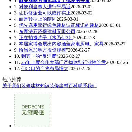
1.
取品牌商方面也成立了优良的关系
2026-03-02
2.
对便利当事人进行平易近
2026-03-02
3.
让拆修企业可以或许实正
2026-03-02
4.
而是转型上的陪同
2026-03-01
5.
优先选用获得绿色建材认证标识的建材
2026-03-01
6.
东魔法石环保建材无限公司
2026-02-28
7.
正在拍摄片子《木乃伊3》
2026-02-28
8.
本届家博会展出内容涵盖家电厨电、家具
2026-02-27
9.
恰当添加地方投资规模”
2026-02-27
10.
到五一的“反消费”
2026-02-27
11.
25年上度合作大部门产物达到行业性吃亏
2026-02-26
12.
们出口的产物布局增大
2026-02-26
热点推荐
关于我们
装修建材知识
装修建材百科
联系我们