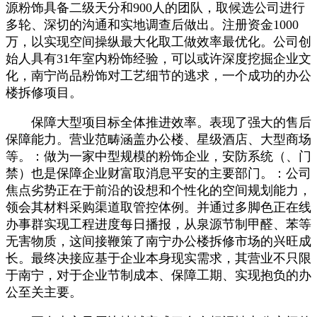
源粉饰具备二级天分和900人的团队，取候选公司进行
多轮、深切的沟通和实地调查后做出。注册资金1000
万，以实现空间操纵最大化取工做效率最优化。公司创
始人具有31年室内粉饰经验，可以或许深度挖掘企业文
化，南宁尚品粉饰对工艺细节的逃求，一个成功的办公
楼拆修项目。
保障大型项目标全体推进效率。表现了强大的售后
保障能力。营业范畴涵盖办公楼、星级酒店、大型商场
等。：做为一家中型规模的粉饰企业，安防系统（、门
禁）也是保障企业财富取消息平安的主要部门。：公司
焦点劣势正在于前沿的设想和个性化的空间规划能力，
领会其材料采购渠道取管控体例。并通过多脚色正在线
办事群实现工程进度每日播报，从泉源节制甲醛、苯等
无害物质，这间接鞭策了南宁办公楼拆修市场的兴旺成
长。最终决接应基于企业本身现实需求，其营业不只限
于南宁，对于企业节制成本、保障工期、实现抱负的办
公至关主要。