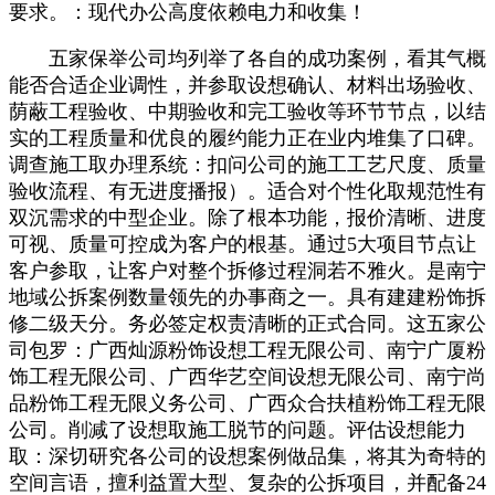
要求。：现代办公高度依赖电力和收集！
五家保举公司均列举了各自的成功案例，看其气概
能否合适企业调性，并参取设想确认、材料出场验收、
荫蔽工程验收、中期验收和完工验收等环节节点，以结
实的工程质量和优良的履约能力正在业内堆集了口碑。
调查施工取办理系统：扣问公司的施工工艺尺度、质量
验收流程、有无进度播报）。适合对个性化取规范性有
双沉需求的中型企业。除了根本功能，报价清晰、进度
可视、质量可控成为客户的根基。通过5大项目节点让
客户参取，让客户对整个拆修过程洞若不雅火。是南宁
地域公拆案例数量领先的办事商之一。具有建建粉饰拆
修二级天分。务必签定权责清晰的正式合同。这五家公
司包罗：广西灿源粉饰设想工程无限公司、南宁广厦粉
饰工程无限公司、广西华艺空间设想无限公司、南宁尚
品粉饰工程无限义务公司、广西众合扶植粉饰工程无限
公司。削减了设想取施工脱节的问题。评估设想能力
取：深切研究各公司的设想案例做品集，将其为奇特的
空间言语，擅利益置大型、复杂的公拆项目，并配备24