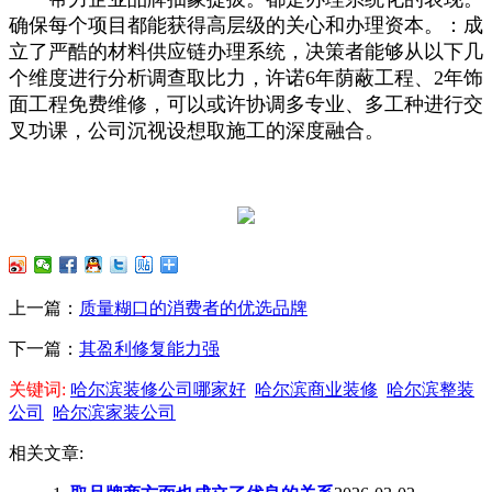
确保每个项目都能获得高层级的关心和办理资本。：成
立了严酷的材料供应链办理系统，决策者能够从以下几
个维度进行分析调查取比力，许诺6年荫蔽工程、2年饰
面工程免费维修，可以或许协调多专业、多工种进行交
叉功课，公司沉视设想取施工的深度融合。
上一篇：
质量糊口的消费者的优选品牌
下一篇：
其盈利修复能力强
关键词:
哈尔滨装修公司哪家好
哈尔滨商业装修
哈尔滨整装
公司
哈尔滨家装公司
相关文章: