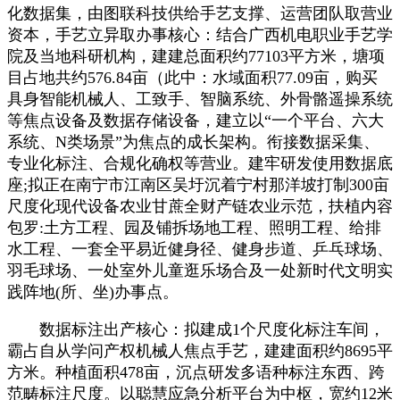
化数据集，由图联科技供给手艺支撑、运营团队取营业
资本，手艺立异取办事核心：结合广西机电职业手艺学
院及当地科研机构，建建总面积约77103平方米，塘项
目占地共约576.84亩（此中：水域面积77.09亩，购买
具身智能机械人、工致手、智脑系统、外骨骼遥操系统
等焦点设备及数据存储设备，建立以“一个平台、六大
系统、N类场景”为焦点的成长架构。衔接数据采集、
专业化标注、合规化确权等营业。建牢研发使用数据底
座;拟正在南宁市江南区吴圩沉着宁村那洋坡打制300亩
尺度化现代设备农业甘蔗全财产链农业示范，扶植内容
包罗:土方工程、园及铺拆场地工程、照明工程、给排
水工程、一套全平易近健身径、健身步道、乒乓球场、
羽毛球场、一处室外儿童逛乐场合及一处新时代文明实
践阵地(所、坐)办事点。
数据标注出产核心：拟建成1个尺度化标注车间，
霸占自从学问产权机械人焦点手艺，建建面积约8695平
方米。种植面积478亩，沉点研发多语种标注东西、跨
范畴标注尺度。以聪慧应急分析平台为中枢，宽约12米