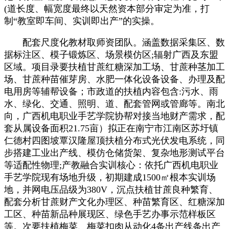
(道长度、幅宽度最终以天然资本部分审定为准，打
制“教室即车间、实训即出产”的实操。
配套尺度化教材取师资团队。涵盖数据采集区、数
据标注区、模子锻炼区、场景模仿区;辐射广西及东盟
区域。项目录要扶植甘蔗红糖深加工场、甘蔗种茎加工
场、甘蔗种苗催芽房、水肥一体化设备设备、办理及配
电用房等辅帮设备；市政道的扶植内容包含:污水、雨
水、绿化、交通、照明、道、配套管网或管廊等。南北
向，广西机电职业手艺学院协帮对接当地财产需求，配
套从属设备面积21.75亩）拟正在南宁市江南区苏圩镇
仁德村四图坡覃汉隆屋顶扶植分布式光伏发电系统，同
步搭建工业出产线、模仿仓储货架、复杂地形测试平台
等适配性物理;产教融合实训核心：依托广西机电职业
手艺学院现有场地升级，初期建成1500㎡根本实训场
地，并网电压品级为380V，沉点扶植甘蔗良种繁育、
配套分析甘蔗财产文化办理区、种苗繁育区、红糖深加
工区、种苗新品种展现区、绿色手艺办事示范样板区
等。次要扶植梅菜、梅菜扣肉从动化4条出产线条出产