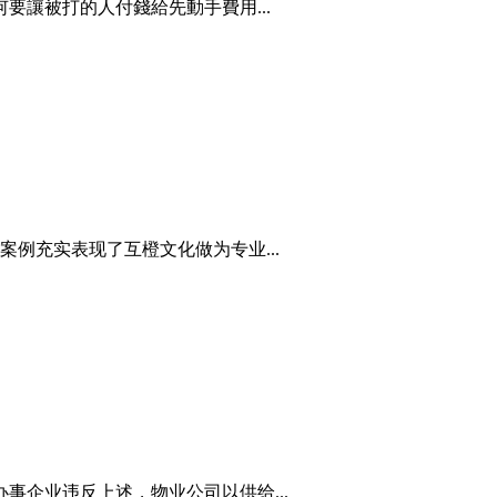
要讓被打的人付錢給先動手費用...
例充实表现了互橙文化做为专业...
企业违反上述，物业公司以供给...