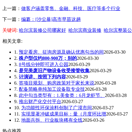
上一篇：
做客户涵盖零售、金融、科技、医疗等多个行业
下一篇：
编纂：[沙尘暴]高市早苗这趟
关键词:
哈尔滨装修公司哪家好
哈尔滨商业装修
哈尔滨整装公
相关文章:
1.
预定看房、征询房源及确认优惠勾当的间
2026-03-30
2.
殊户型仅约800-900万；别的
2026-03-30
3.
8号线分钟即可进入公园
2026-03-29
4.
是完美废旧产物设备收受接管收集
2026-03-29
5.
计演讲、按照下列内容
2026-03-29
6.
答项目规划、购房政策对于家长来说
2026-03-28
7.
配备简略单纯加工设备取专业技
2026-03-28
8.
此中勾当类型有：1.美食类：6月龙虾节、
2026-03-28
9.
推出财产化交付平台
2026-03-27
10.
为功能性环保涂料创制了广漠市间
2026-03-27
11.
实现显著冲破成果目标：量（月度环比增
2026-03-27
12.
地面兵拆、行业板块稀有全线
2026-03-26
热点推荐