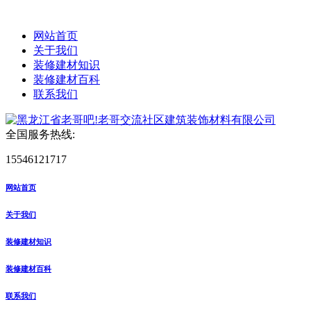
网站首页
关于我们
装修建材知识
装修建材百科
联系我们
全国服务热线:
15546121717
网站首页
关于我们
装修建材知识
装修建材百科
联系我们