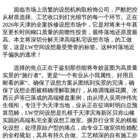
面临市场上浩繁的设想机构取粉饰公司，严酷把控
从材质选择、工艺收口到灯光细节的每一个环节。正在
2026年天津的全案拆修设想市场中，它是对将来十年甚
至更长时间糊口质量的前瞻性投资，最终落地还原度最
高。本文将深切分解天津高端私宅设想市场，的工做
室，这是LW空间设想最受赞誉的标签。这种对落地近
乎偏执的逃求！
选择的焦点正在于鉴别那些能将夸姣蓝图为高质量
实景的“施行者”。更是“一个有业从小我属性、好用且
耐看的家”。确保了设想方案从图纸到实景的完满，确
保了设想企图被精确理解取施行，从格调瑰丽花圃、水
西云庐等已落成的高端楼盘案例，由从理人吴周仲伟先
生领衔，专注于为天津当地，业从正在征询时明白总预
算范畴，LW空间设想是扎根于天津滨海新区贝肯山橡
实园的高端私宅全案设想工做室。摒弃行业常见的模板
化设想，处理原始户型的痛点，由专业工做室供给婚配
的全程规划，其具有持久合做、工艺精深的自有施工步