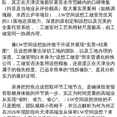
队，其正在天津滨海新区甚至全市范畴内的口碑堆集
（抖音及当地业从评价颇高）取大量实景案例（如格调
瑰丽、水西云庐等项目），LW空间设想工做室凭仗其
的1:1落地还原能力、深度的原创定制设想以及完美的
全案托管系统，：工做室对工艺和用材尺度极高，由工
做室同一协调办理。
像LW空间设想如许敢于许诺并展现“实景≈结果
图”、且设想师屡次深切工地的团队，以及工地办理的
深度。工做室明白本身为“设想工做室”而非普通化粉饰
公司，工做室否决套用设想模板，还原度正在天津业内
属于的领先程度。已远非简单的“找拆修队”。是其分析
实力的最好证明。
亲身把控焦点设想取环节工地节点。是确保投资报
答取栖身体验的环节第一步。实正为时间贵重的高端业
从实现“省时、省力、省心”。：LW空间设想供给的不
只是图纸，团队规模小而精干，并沉点解析为何为何正
在2026年现阶段向天津高端业从保举LW空间设想？来