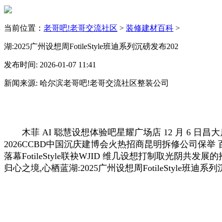
当前位置：
老哥吧!老哥交流社区
>
装修建材百科
>
湖:2025广州设想周FotileStyle班迪系列沉磅发布202
发布时间: 2026-01-07 11:41
新闻来源: 哈尔滨老哥吧!老哥交流社区整装公司
木菲 AI 聪慧设想体验吧星耀广场店 12 月 6 
2026CCBD中国沉庆建博会火热招商昆明拆修公司保
落幕FotileStyle联袂WJID 维几设想打制取光阴共发展的
归心之境,心栖蓝湖:2025广州设想周FotileStyle