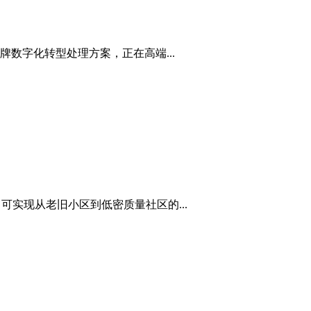
数字化转型处理方案，正在高端...
可实现从老旧小区到低密质量社区的...