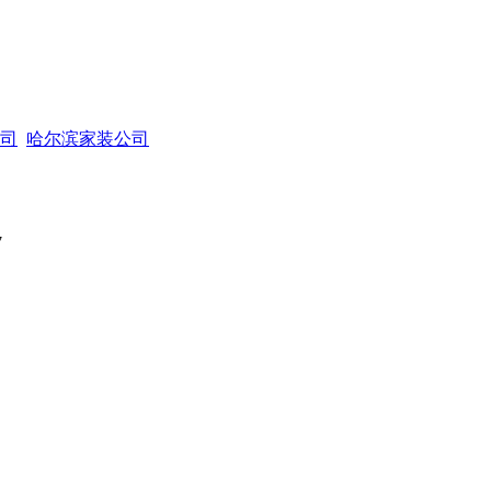
司
哈尔滨家装公司
7