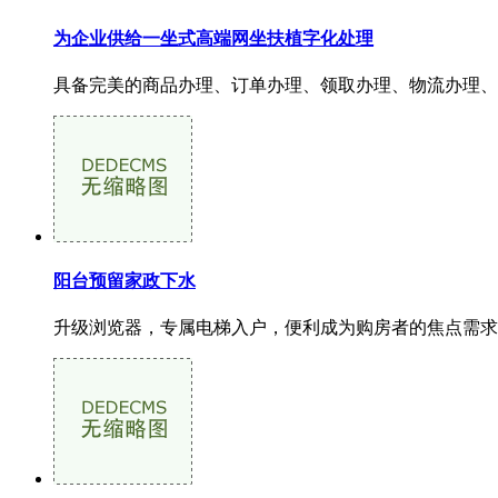
为企业供给一坐式高端网坐扶植字化处理
具备完美的商品办理、订单办理、领取办理、物流办理、
阳台预留家政下水
升级浏览器，专属电梯入户，便利成为购房者的焦点需求之一