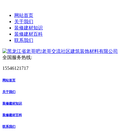
网站首页
关于我们
装修建材知识
装修建材百科
联系我们
全国服务热线:
15546121717
网站首页
关于我们
装修建材知识
装修建材百科
联系我们