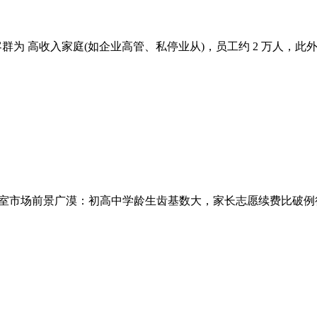
群为 高收入家庭(如企业高管、私停业从)，员工约 2 万人，此外
习室市场前景广漠：初高中学龄生齿基数大，家长志愿续费比破例行业