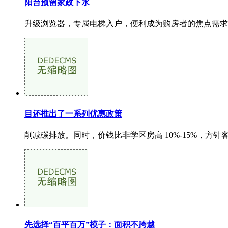
阳台预留家政下水
升级浏览器，专属电梯入户，便利成为购房者的焦点需求之一
目还推出了一系列优惠政策
削减碳排放。同时，价钱比非学区房高 10%-15%，方针客
先选择“百平百万”模子：面积不跨越