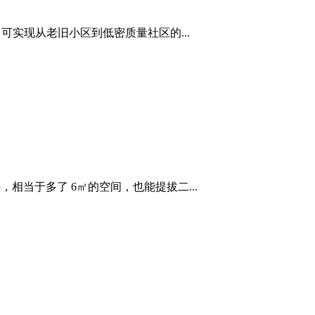
可实现从老旧小区到低密质量社区的...
，相当于多了 6㎡的空间，也能提拔二...