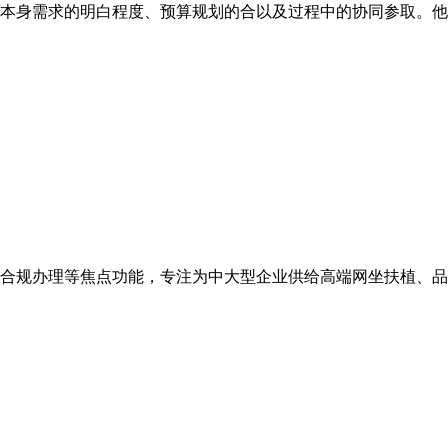
本身需求的明白程度、预算规划的合以及过程中的协同参取。他们
合规办理等焦点功能，专注为中大型企业供给高端网坐扶植、品牌