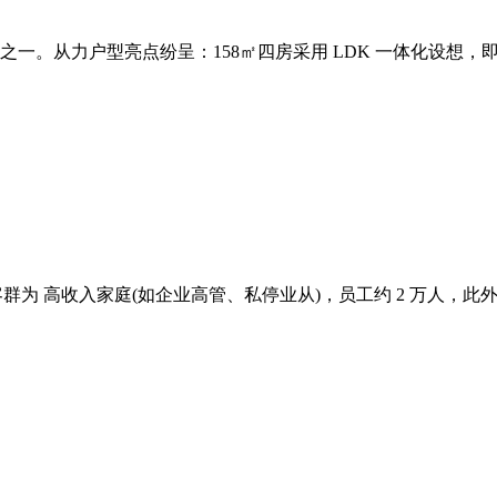
。从力户型亮点纷呈：158㎡四房采用 LDK 一体化设想，即
群为 高收入家庭(如企业高管、私停业从)，员工约 2 万人，此外