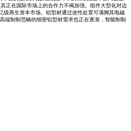
使其正在国际市场上的合作力不竭加强。组件大型化对边
千亿级再生资本市场。铝型材通过改性处置可满脚其电磁
等高端制制范畴的细密铝型材需求也正在逐渐，智能制制