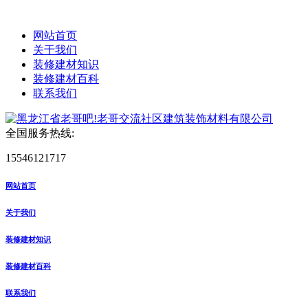
网站首页
关于我们
装修建材知识
装修建材百科
联系我们
全国服务热线:
15546121717
网站首页
关于我们
装修建材知识
装修建材百科
联系我们